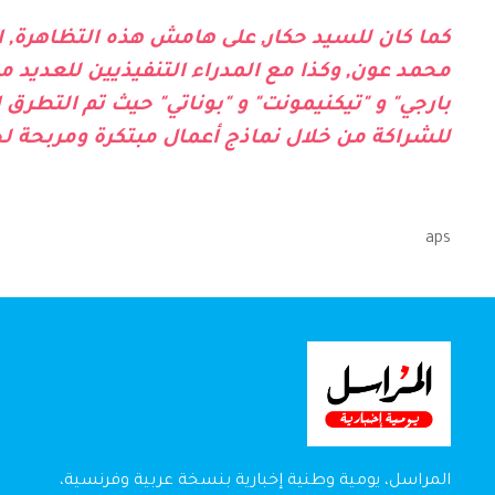
كما كان للسيد حكار, على هامش هذه التظاهرة, ال
محمد عون, وكذا مع المدراء التنفيذيين للعديد م
بارجي" و "تيكنيمونت" و "بوناتي" حيث تم التطر
للشراكة من خلال نماذج أعمال مبتكرة ومربحة ل
aps
المراسل، يومية وطنية إخبارية بنسخة عربية وفرنسية،