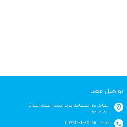
تواصل معنا
مقابل دار الصحافة فريد زويش القبة، الجزائر
العاصمة
الهاتف: 00213771530266