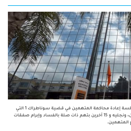
أجلت محكمة جنايات مجلس قضاء الجزائر، يوم الخميس، جلسة إعادة محاكمة المتهمين في قضية سوناطراك 1 التي
يتابع فيها الرئيس المدير العام السابق للمجمع، محمد مزيان، ونجليه و 15 آخرين بتهم ذات صلة بالفساد وإبرام صفقات
ع المتهمين.