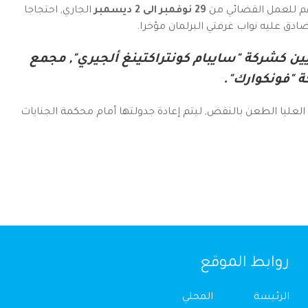
هم للعمل القضائي من
29 نوفمبر الى 2 ديسمبر
الجاري, احتجاجا
ن كشركة "سايبام كونتراكتينغ ألجيري", مجمع
ة "فونكوارك".
العليا الطعن بالنقض, ليتم إعادة جدولتها أمام محكمة الجنايات
روابط الموقع
الرئيسة
المحلي