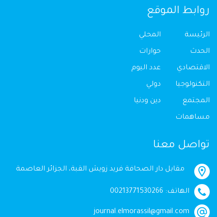
روابط الموقع
الرئيسة
المحلي
الحدث
حوارات
الاقتصادي
عدد اليوم
التكنولوجيا
دولي
المجتمع
دين ودنيا
مساهمات
تواصل معنا
مقابل دار الصحافة فريد زويش القبة، الجزائر العاصمة
الهاتف: 00213771530266
journal.elmorassil@gmail.com