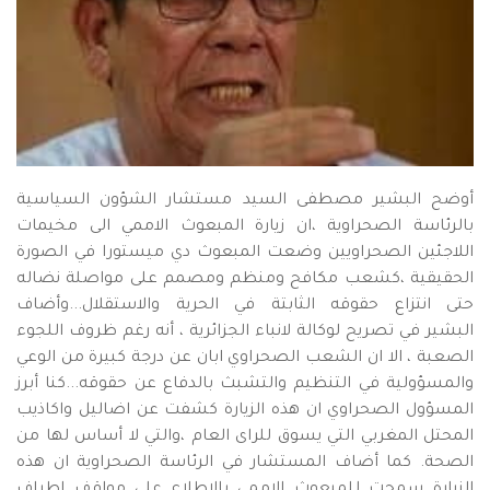
أوضح البشير مصطفى السيد مستشار الشؤون السياسية
بالرئاسة الصحراوية ،ان زيارة المبعوث الاممي الى مخيمات
اللاجئين الصحراويين وضعت المبعوث دي ميستورا في الصورة
الحقيقية ،كشعب مكافح ومنظم ومصمم على مواصلة نضاله
حتى انتزاع حقوقه الثابتة في الحرية والاستقلال...وأضاف
البشير في تصريح لوكالة لانباء الجزائرية ، أنه رغم ظروف اللجوء
الصعبة ، الا ان الشعب الصحراوي ابان عن درجة كبيرة من الوعي
والمسؤولية في التنظيم والتشبث بالدفاع عن حقوقه...كنا أبرز
المسؤول الصحراوي ان هذه الزيارة كشفت عن اضاليل واكاذيب
المحتل المغربي التي يسوق للراى العام ،والتي لا أساس لها من
الصحة. كما أضاف المستشار في الرئاسة الصحراوية ان هذه