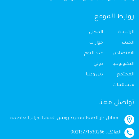
روابط الموقع
الرئيسة
المحلي
الحدث
حوارات
الاقتصادي
عدد اليوم
التكنولوجيا
دولي
المجتمع
دين ودنيا
مساهمات
تواصل معنا
مقابل دار الصحافة فريد زويش القبة، الجزائر العاصمة
الهاتف: 00213771530266