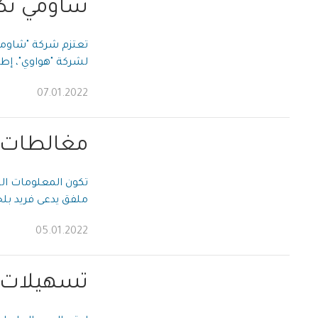
شاومي تك
لشركة "هواوي"، إطل
07.01.2022
مغالطات ا
تكون المعلومات الت
ملفق يدعى فريد بلحا
05.01.2022
تسهيلات ف