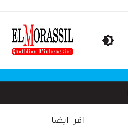
ا
اقرا ايضا