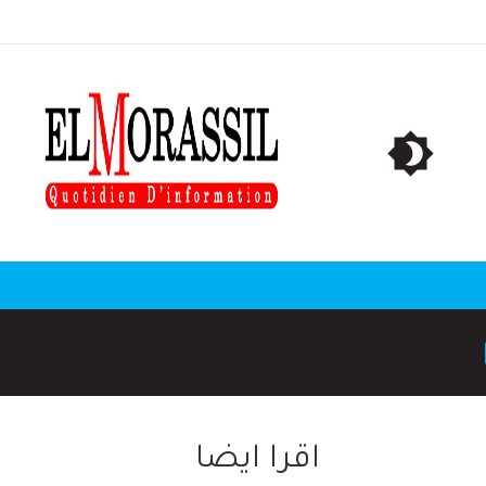
ا
اقرا ايضا