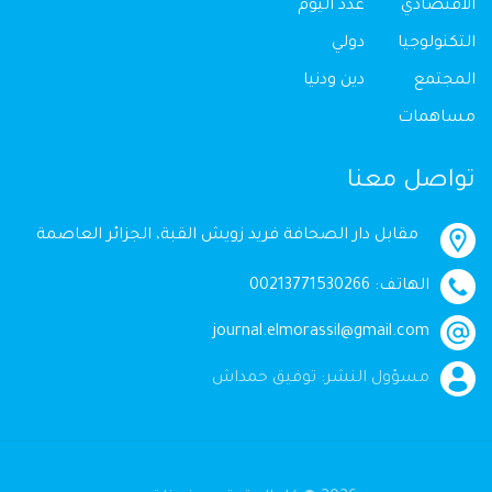
الاقتصادي
عدد اليوم
التكنولوجيا
دولي
المجتمع
دين ودنيا
مساهمات
تواصل معنا
مقابل دار الصحافة فريد زويش القبة، الجزائر العاصمة
الهاتف: 00213771530266
journal.elmorassil@gmail.com
مسؤول النشر: توفيق حمداش