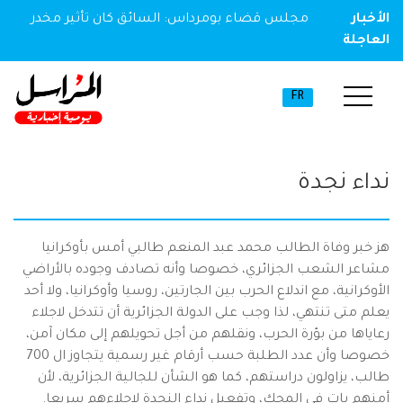
الأخبار
مجلس قضاء بومرداس: السائق كان تأثير مخدر
العاجلة
FR
نداء نجدة
هز خبر وفاة الطالب محمد عبد المنعم طالبي أمس بأوكرانيا
مشاعر الشعب الجزائري، خصوصا وأنه تصادف وجوده بالأراضي
الأوكرانية، مع اندلاع الحرب بين الجارتين، روسيا وأوكرانيا، ولا أحد
يعلم متى تنتهي، لذا وجب على الدولة الجزائرية أن تتدخل لاجلاء
رعاياها من بؤرة الحرب، ونقلهم من أجل تحويلهم إلى مكان آمن،
خصوصا وأن عدد الطلبة حسب أرقام غير رسمية يتجاوز ال 700
طالب، يزاولون دراستهم، كما هو الشأن للجالية الجزائرية، لأن
أمنهم بات في المحك، وتفعيل نداء النجدة لإجلاءهم سريعا.