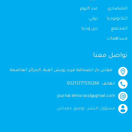
الاقتصادي
عدد اليوم
التكنولوجيا
دولي
المجتمع
دين ودنيا
مساهمات
تواصل معنا
مقابل دار الصحافة فريد زويش القبة، الجزائر العاصمة
الهاتف: 00213771530266
journal.elmorassil@gmail.com
مسؤول النشر: توفيق حمداش