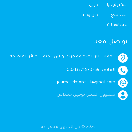
التكنولوجيا
دولي
المجتمع
دين ودنيا
مساهمات
تواصل معنا
مقابل دار الصحافة فريد زويش القبة، الجزائر العاصمة
الهاتف: 00213771530266
journal.elmorassil@gmail.com
مسؤول النشر: توفيق حمداش
2026 © كل الحقوق محفوظة