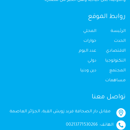
والدولية، بكل حيادية ونقل الخبر من مصدره.
روابط الموقع
الرئيسة
المحلي
الحدث
حوارات
الاقتصادي
عدد اليوم
التكنولوجيا
دولي
المجتمع
دين ودنيا
مساهمات
تواصل معنا
مقابل دار الصحافة فريد زويش القبة، الجزائر العاصمة
الهاتف: 00213771530266